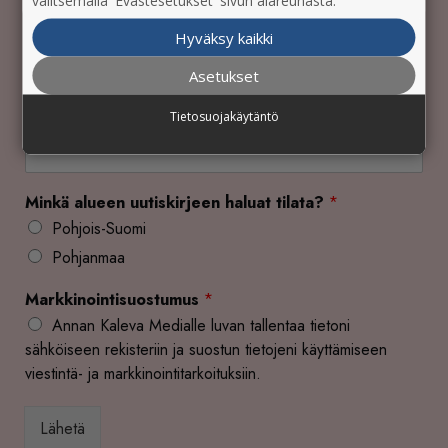
valitsemalla 'Evästesetukset' sivun alareunasta.
Yritys
Hyväksy kaikki
Asetukset
Tietosuojakäytäntö
Sähköpostiosoite
*
Minkä alueen uutiskirjeen haluat tilata?
*
Pohjois-Suomi
Pohjanmaa
Markkinointisuostumus
*
Annan Kaleva Medialle luvan tallentaa tietoni
sähköiseen rekisteriin ja suostun tietojeni käyttämiseen
viestintä- ja markkinointitarkoituksiin.
Lähetä