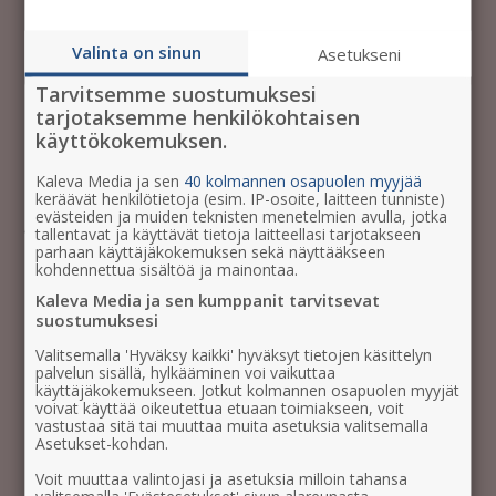
vuonna!
Valinta on sinun
Asetukseni
Tarvitsemme suostumuksesi
tarjotaksemme henkilökohtaisen
Tilaa uutiskirjeemme, niin saat
käyttökokemuksen.
tietää jatkossakin uusimmat
kampanjatarjoukset ensimmäisten
Kaleva Media ja sen
40 kolmannen osapuolen myyjää
keräävät henkilötietoja (esim. IP-osoite, laitteen tunniste)
joukossa!
evästeiden ja muiden teknisten menetelmien avulla, jotka
tallentavat ja käyttävät tietoja laitteellasi tarjotakseen
parhaan käyttäjäkokemuksen sekä näyttääkseen
Uutiskirjetilaajana saat asiakasviestintäämme
kohdennettua sisältöä ja mainontaa.
suoraan sähköpostiisi noin kerran kuussa: uusimmat
Kaleva Media ja sen kumppanit tarvitsevat
suostumuksesi
kampanjat ja tarjoukset, ajankohtaisia artikkeleita,
ideoita markkinointiisi ja kutsuja tilaisuuksiimme.
Valitsemalla 'Hyväksy kaikki' hyväksyt tietojen käsittelyn
palvelun sisällä, hylkääminen voi vaikuttaa
käyttäjäkokemukseen. Jotkut kolmannen osapuolen myyjät
voivat käyttää oikeutettua etuaan toimiakseen, voit
vastustaa sitä tai muuttaa muita asetuksia valitsemalla
Asetukset-kohdan.
Nimi
Voit muuttaa valintojasi ja asetuksia milloin tahansa