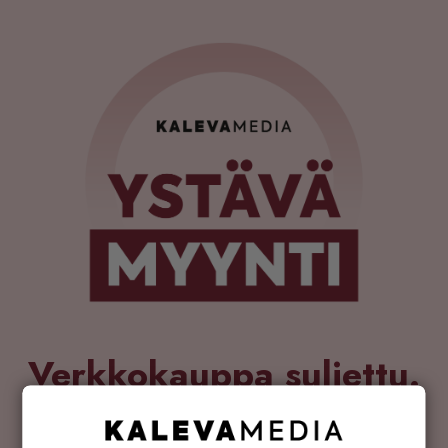
Verkkokauppa suljettu.
Nähdään taas ensi