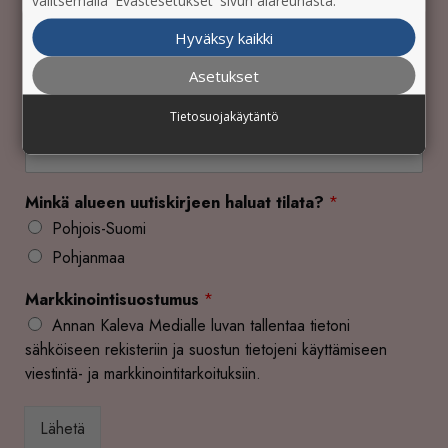
valitsemalla 'Evästesetukset' sivun alareunasta.
Yritys
Hyväksy kaikki
Asetukset
Tietosuojakäytäntö
Sähköpostiosoite
*
Minkä alueen uutiskirjeen haluat tilata?
*
Pohjois-Suomi
Pohjanmaa
Markkinointisuostumus
*
Annan Kaleva Medialle luvan tallentaa tietoni
sähköiseen rekisteriin ja suostun tietojeni käyttämiseen
viestintä- ja markkinointitarkoituksiin.
Lähetä