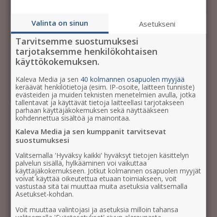
vuonna!
Valinta on sinun
Asetukseni
Tarvitsemme suostumuksesi
tarjotaksemme henkilökohtaisen
Tilaa uutiskirjeemme, niin saat
käyttökokemuksen.
tietää jatkossakin uusimmat
kampanjatarjoukset ensimmäisten
Kaleva Media ja sen
40 kolmannen osapuolen myyjää
keräävät henkilötietoja (esim. IP-osoite, laitteen tunniste)
joukossa!
evästeiden ja muiden teknisten menetelmien avulla, jotka
tallentavat ja käyttävät tietoja laitteellasi tarjotakseen
parhaan käyttäjäkokemuksen sekä näyttääkseen
Uutiskirjetilaajana saat asiakasviestintäämme
kohdennettua sisältöä ja mainontaa.
suoraan sähköpostiisi noin kerran kuussa: uusimmat
Kaleva Media ja sen kumppanit tarvitsevat
suostumuksesi
kampanjat ja tarjoukset, ajankohtaisia artikkeleita,
ideoita markkinointiisi ja kutsuja tilaisuuksiimme.
Valitsemalla 'Hyväksy kaikki' hyväksyt tietojen käsittelyn
palvelun sisällä, hylkääminen voi vaikuttaa
käyttäjäkokemukseen. Jotkut kolmannen osapuolen myyjät
voivat käyttää oikeutettua etuaan toimiakseen, voit
vastustaa sitä tai muuttaa muita asetuksia valitsemalla
Asetukset-kohdan.
Nimi
Voit muuttaa valintojasi ja asetuksia milloin tahansa