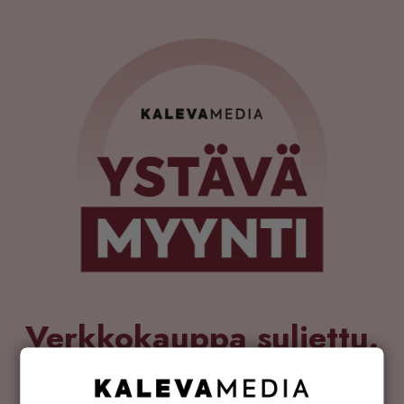
Verkkokauppa suljettu.
Nähdään taas ensi