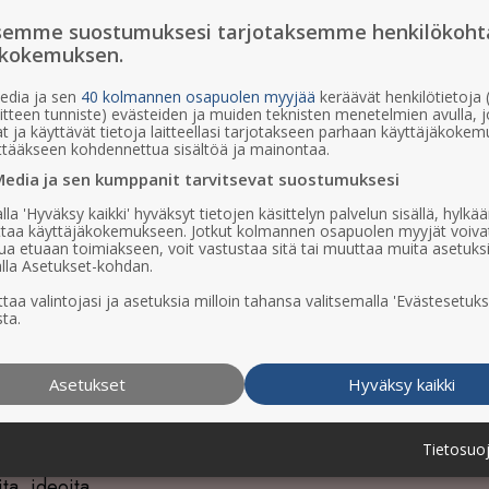
ppa suljettu. Nähdään
semme suostumuksesi tarjotaksemme henkilökoht
ökokemuksen.
vuonna!
edia ja sen
40 kolmannen osapuolen myyjää
keräävät henkilötietoja (
aitteen tunniste) evästeiden ja muiden teknisten menetelmien avulla, 
at ja käyttävät tietoja laitteellasi tarjotakseen parhaan käyttäjäkoke
ttääkseen kohdennettua sisältöä ja mainontaa.
Media ja sen kumppanit tarvitsevat suostumuksesi
lla 'Hyväksy kaikki' hyväksyt tietojen käsittelyn palvelun sisällä, hylk
uttaa käyttäjäkokemukseen. Jotkut kolmannen osapuolen myyjät voiva
Nimi
me, niin saat
ua etuaan toimiakseen, voit vastustaa sitä tai muuttaa muita asetuks
lla Asetukset-kohdan.
 uusimmat
taa valintojasi ja asetuksia milloin tahansa valitsemalla 'Evästesetuks
t
ta.
Yritys
ossa!
Asetukset
Hyväksy kaikki
Sähköpostiosoite
*
iestintäämme suoraan
Tietosuo
: uusimmat kampanjat ja
ita, ideoita